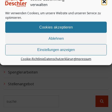
Flüssigkunststoffabdichtung
verwalten
Wir verwenden Cookies, um unsere Website und unseren Service zu
Foliendach
optimieren.
Gauben
Cookies akzeptieren
Industriefassaden
Ablehnen
Kaminverkleidungen
Einstellungen anzeigen
Cookie-Richtlinie
Datenschutzerklärung
Impressum
Mauerabdeckung
Spenglerarbeiten
Stellenangebot
Search
Searc
for: