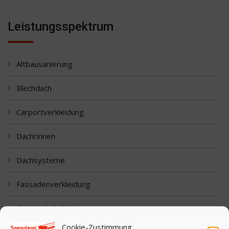
Leistungsspektrum
Altbausanierung
Blechdach
Carportverkleidung
Dachrinnen
Dachsysteme
Fassadenverkleidung
Flachdachabdichtung
Cookie-Zustimmung