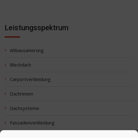
Leistungsspektrum
Altbausanierung
Blechdach
Carportverkleidung
Dachrinnen
Dachsysteme
Fassadenverkleidung
Flachdachabdichtung